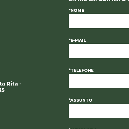
*NOME
*E-MAIL
*TELEFONE
a Rita -
35
*ASSUNTO